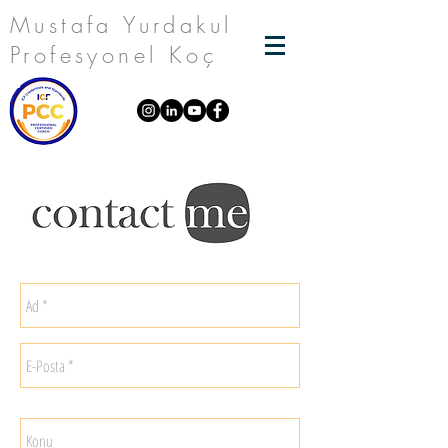
Mustafa Yurdakul
Profesyonel Koç